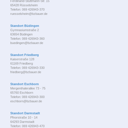
Ferdinand-Stuttmann-Str. 15
65428 Rüsselsheim
Telefon: 069 426943-370
ruesselsheim@bzbauer.de
Standort Büdingen
Gymnasiumstraße 2
63654 Büdingen
Telefon: 069 426943-360
buedingen@bzbauer.de
Standort Friedberg
Kaiserstraße 128
61169 Friedberg
Telefon: 069 426943-330
friedberg@bzbauer.de
Standort Eschborn
Mergenthalerallee 73 - 75
65760 Eschborn
Telefon: 069 426943-300
eschborn@bzbauer.de
Standort Darmstadt
Pfnorstraße 10 - 14
64293 Darmstadt
Telefon: 069 426943-470