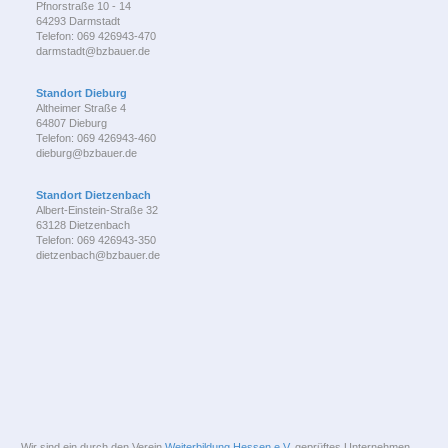
Pfnorstraße 10 - 14
64293 Darmstadt
Telefon: 069 426943-470
darmstadt@bzbauer.de
Standort Dieburg
Altheimer Straße 4
64807 Dieburg
Telefon: 069 426943-460
dieburg@bzbauer.de
Standort Dietzenbach
Albert-Einstein-Straße 32
63128 Dietzenbach
Telefon: 069 426943-350
dietzenbach@bzbauer.de
Wir sind ein durch den Verein
Weiterbildung Hessen e.V.
geprüftes Unternehmen.