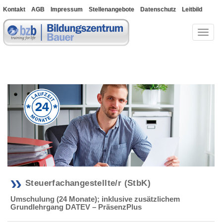
Kontakt
AGB
Impressum
Stellenangebote
Datenschutz
Leitbild
Bewerberportal
Toggl
naviga
Steuerfachangestellte/r (StbK)
Umschulung (24 Monate); inklusive zusätzlichem
Grundlehrgang DATEV – PräsenzPlus