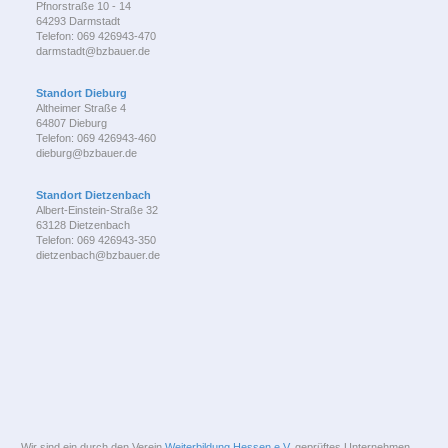
Pfnorstraße 10 - 14
64293 Darmstadt
Telefon: 069 426943-470
darmstadt@bzbauer.de
Standort Dieburg
Altheimer Straße 4
64807 Dieburg
Telefon: 069 426943-460
dieburg@bzbauer.de
Standort Dietzenbach
Albert-Einstein-Straße 32
63128 Dietzenbach
Telefon: 069 426943-350
dietzenbach@bzbauer.de
Wir sind ein durch den Verein
Weiterbildung Hessen e.V.
geprüftes Unternehmen.